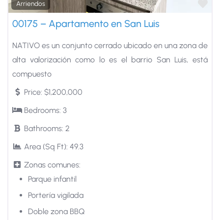
Fa
Arriendos
00175 – Apartamento en San Luis
NATIVO es un conjunto cerrado ubicado en una zona de
alta valorización como lo es el barrio San Luis, está
compuesto
+
−
Price:
$1,200,000
| Map data ©
contributors
Leaflet
OpenStreetMap
Bedrooms:
3
Bathrooms:
2
Area (Sq Ft):
49.3
Zonas comunes:
Parque infantil
Portería vigilada
Doble zona BBQ