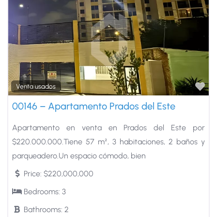
Fa
Venta usados
00146 – Apartamento Prados del Este
Apartamento en venta en Prados del Este por
$220.000.000.Tiene 57 m², 3 habitaciones, 2 baños y
parqueadero.Un espacio cómodo, bien
Price:
$220,000,000
Bedrooms:
3
Bathrooms:
2