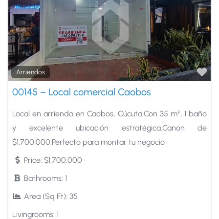
Fa
Arriendos
00145 – Local comercial Caobos
Local en arriendo en Caobos, Cúcuta.Con 35 m², 1 baño
y excelente ubicación estratégica.Canon de
$1.700.000.Perfecto para montar tu negocio
Price:
$1,700,000
Bathrooms:
1
Area (Sq Ft):
35
Livingrooms:
1