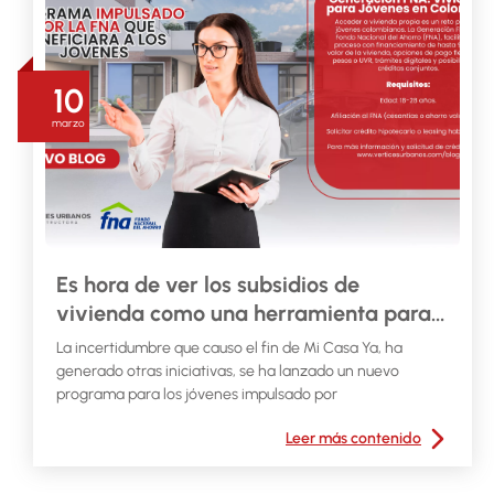
10
marzo
Es hora de ver los subsidios de
vivienda como una herramienta para
ganar beneficios, pero sin depender de
La incertidumbre que causo el fin de Mi Casa Ya, ha
ellos
generado otras iniciativas, se ha lanzado un nuevo
programa para los jóvenes impulsado por
Leer más contenido