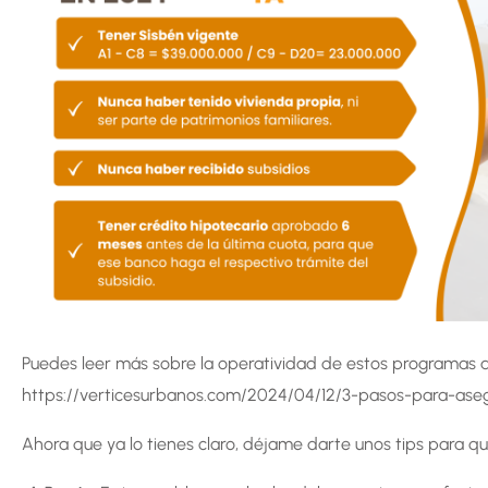
Puedes leer más sobre la operatividad de estos programas a
https://verticesurbanos.com/2024/04/12/3-pasos-para-aseg
Ahora que ya lo tienes claro, déjame darte unos tips para que 