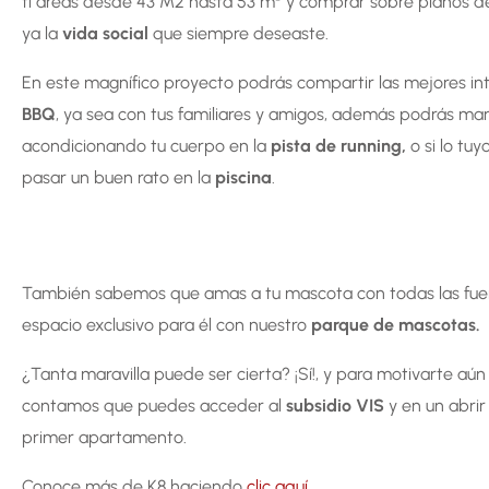
ti áreas desde 43 M2 hasta 53 m² y comprar sobre planos 
ya la
vida social
que siempre deseaste.
En este magnífico proyecto podrás compartir las mejores in
BBQ
, ya sea con tus familiares y amigos, además podrás man
acondicionando tu cuerpo en la
pista de running,
o si lo tuy
pasar un buen rato en la
piscina
.
También sabemos que amas a tu mascota con todas las fuerz
espacio exclusivo para él con nuestro
parque de mascotas.
¿Tanta maravilla puede ser cierta? ¡Sí!, y para motivarte aún
contamos que puedes acceder al
subsidio VIS
y en un abrir
primer apartamento.
Conoce más de K8 haciendo
clic aquí
.