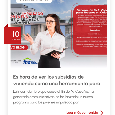
10
marzo
Es hora de ver los subsidios de
vivienda como una herramienta para
ganar beneficios, pero sin depender de
La incertidumbre que causo el fin de Mi Casa Ya, ha
ellos
generado otras iniciativas, se ha lanzado un nuevo
programa para los jóvenes impulsado por
Leer más contenido