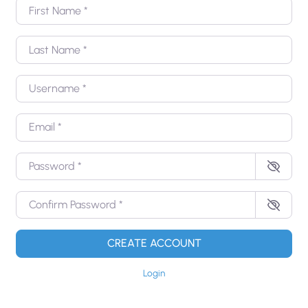
First Name
*
Last Name
*
Username
*
Email
*
Password
*
Confirm Password
*
CREATE ACCOUNT
Login