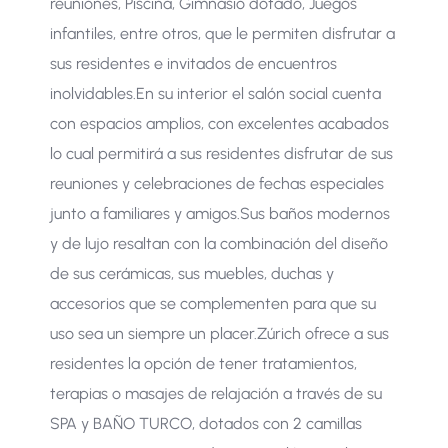
reuniones, Piscina, Gimnasio dotado, Juegos
infantiles, entre otros, que le permiten disfrutar a
sus residentes e invitados de encuentros
inolvidables. ​En su interior el salón social cuenta
con espacios amplios, con excelentes acabados
lo cual permitirá a sus residentes disfrutar de sus
reuniones y celebraciones de fechas especiales
+
−
junto a familiares y amigos. ​Sus baños modernos
| Map data ©
contributors
Leaflet
OpenStreetMap
y de lujo resaltan con la combinación del diseño
de sus cerámicas, sus muebles, duchas y
accesorios que se complementen para que su
uso sea un siempre un placer. ​Zúrich ofrece a sus
residentes la opción de tener tratamientos,
terapias o masajes de relajación a través de su
SPA y BAÑO TURCO, dotados con 2 camillas