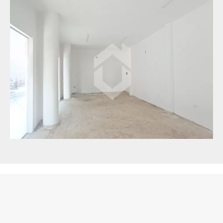
+
−
| Map data ©
contributors
Leaflet
OpenStreetMap