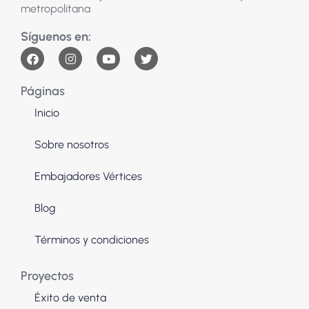
metropolitana
+
−
Páginas
| Map data ©
contributors
Leaflet
OpenStreetMap
Inicio
Sobre nosotros
Embajadores Vértices
Blog
Términos y condiciones
Proyectos
Éxito de venta