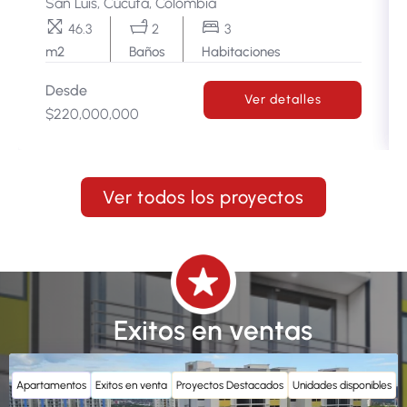
San Luis, Cúcuta, Colombia
46.3
2
3
m2
Baños
Habitaciones
Desde
Ver detalles
$220,000,000
Ver todos los proyectos
Exitos en ventas
Apartamentos
Exitos en venta
Proyectos Destacados
Unidades disponibles