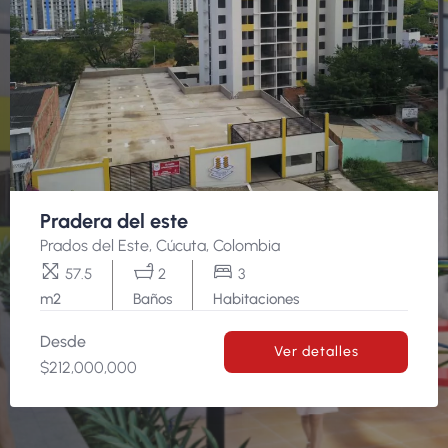
Pradera del este
Prados del Este, Cúcuta, Colombia
57.5
2
3
m2
Baños
Habitaciones
Desde
Ver detalles
$212,000,000